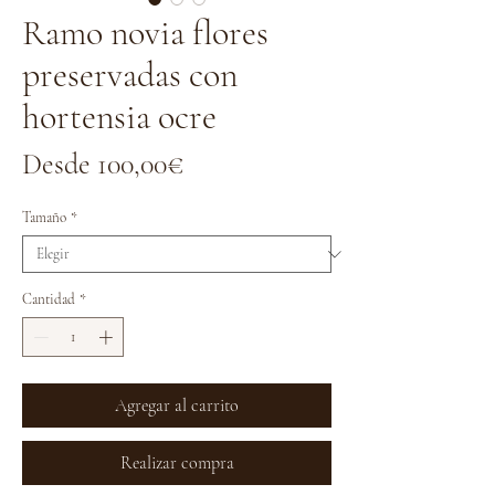
Ramo novia flores
preservadas con
hortensia ocre
Precio
Desde
100,00€
de
Tamaño
*
oferta
Cantidad
*
Agregar al carrito
Realizar compra